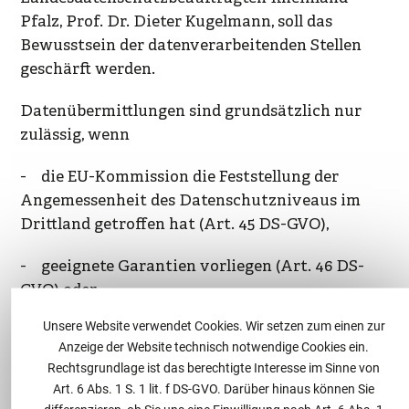
Pfalz, Prof. Dr. Dieter Kugelmann, soll das
Bewusstsein der datenverarbeitenden Stellen
geschärft werden.
Datenübermittlungen sind grundsätzlich nur
zulässig, wenn
- die EU-Kommission die Feststellung der
Angemessenheit des Datenschutzniveaus im
Drittland getroffen hat (Art. 45 DS-GVO),
- geeignete Garantien vorliegen (Art. 46 DS-
GVO) oder
Unsere Website verwendet Cookies. Wir setzen zum einen zur
- eine Ausnahme für bestimmte Fälle vorliegt
Anzeige der Website technisch notwendige Cookies ein.
(Art. 49 DS-GVO).
Rechtsgrundlage ist das berechtigte Interesse im Sinne von
Art. 6 Abs. 1 S. 1 lit. f DS-GVO. Darüber hinaus können Sie
Der Einsatz von Standarddatenschutzklauseln