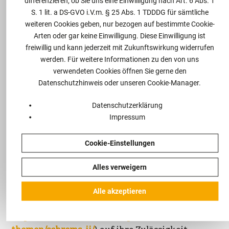
differenzieren, ob Sie uns eine Einwilligung nach Art. 6 Abs. 1
für Datenübermittlungen in Drittstaaten ist nur
S. 1 lit. a DS-GVO i.V.m. § 25 Abs. 1 TDDDG für sämtliche
noch unter Verwendung zusätzlicher wirksamer
weiteren Cookies geben, nur bezogen auf bestimmte Cookie-
Maßnahmen ausreichend, wenn sich nach
Arten oder gar keine Einwilligung. Diese Einwilligung ist
Prüfung ergeben hat, dass im Empfängerstaat
freiwillig und kann jederzeit mit Zukunftswirkung widerrufen
werden. Für weitere Informationen zu den von uns
kein gleichwertiges Schutzniveau gewährleistet
verwendeten Cookies öffnen Sie gerne den
werden kann.
Datenschutzhinweis oder unseren Cookie-Manager.
Bereits jetzt kündigt der
Datenschutzerklärung
Landesdatenschutzbeauftragte Rheinland-
Impressum
Pfalz stichprobenartige Überprüfungen an. Es
sollten daher dringend alle im Unternehmen
Cookie-Einstellungen
bzw. der Organisation stattfindende
Datenverarbeitungsvorgänge im
Alles verweigern
Zusammenhang mit Drittländern anhand des
vom Landesdatenschutzbeauftragten
Alle akzeptieren
Rheinland-Pfalz bereitgestellten Prüfschemas (
https://www.datenschutz.rlp.de/de/themenfelder-