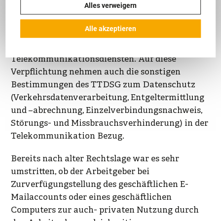
Alles verweigern
§ 3 Abs. 2 Nr. 2 TTDSG sieht dabei als zur
Wahrung des Fernmeldegeheimnisses
Alle akzeptieren
verpflichtet u.a. Anbieter von ganz oder
teilweise geschäftsmäßig angebotenen
Telekommunikationsdiensten. Auf diese
Verpflichtung nehmen auch die sonstigen
Bestimmungen des TTDSG zum Datenschutz
(Verkehrsdatenverarbeitung, Entgeltermittlung
und –abrechnung, Einzelverbindungsnachweis,
Störungs- und Missbrauchsverhinderung) in der
Telekommunikation Bezug.
Bereits nach alter Rechtslage war es sehr
umstritten, ob der Arbeitgeber bei
Zurverfügungstellung des geschäftlichen E-
Mailaccounts oder eines geschäftlichen
Computers zur auch- privaten Nutzung durch