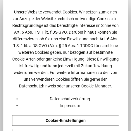
und Onlineshops fällt.
Unsere Website verwendet Cookies. Wir setzen zum einen
Nicht sofort ersichtlich ist, dass unter
zur Anzeige der Website technisch notwendige Cookies ein.
Umständen auch der Arbeitgeber – neben dem
Rechtsgrundlage ist das berechtigte Interesse im Sinne von
Art. 6 Abs. 1 S. 1 lit. f DS-GVO. Darüber hinaus können Sie
Betrieb seiner Webseite oder eines Onlineshops –
differenzieren, ob Sie uns eine Einwilligung nach Art. 6 Abs.
gegenüber seinen Arbeitnehmern direkt von
1 S. 1 lit. a DS-GVO i.V.m. § 25 Abs. 1 TDDDG für sämtliche
den Bestimmungen des TTDSG erfasst sein
weiteren Cookies geben, nur bezogen auf bestimmte
kann.
Cookie-Arten oder gar keine Einwilligung. Diese Einwilligung
ist freiwillig und kann jederzeit mit Zukunftswirkung
Nach § 3 Abs. 1 TTDSG unterliegen dem
widerrufen werden. Für weitere Informationen zu den von
Fernmeldegeheimnis sowohl der Inhalt der
uns verwendeten Cookies öffnen Sie gerne den
Telekommunikation also ihre näheren
Datenschutzhinweis oder unseren Cookie-Manager.
Umstände, insbesondere die Tatsache, ob jemand
Datenschutzerklärung
an einem Telekommunikationsvorgang beteiligt
Impressum
ist oder war. Das Fernmeldegeheimnis erstreckt
sich auch auf die näheren Umstände erfolgloser
Cookie-Einstellungen
Verbindungsversuche.