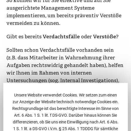
So können wir für Sie effektive und auf Sie
ausgerichtete Management Systeme
implementieren, um bereits präventiv Verstöße
vermeiden zu können.
Gibt es bereits
Verdachtsfälle
oder
Verstöße
?
Sollten schon Verdachtsfälle vorhanden sein
(z.B. dass Mitarbeiter in Wahrnehmung ihrer
Aufgaben rechtswidrig gehandelt haben), helfen
wir Ihnen im Rahmen von internen
Untersuchungen (sog. Internal Investigations),
Verstöße aufzuklären, abzustellen und daraus
Unsere Website verwendet Cookies. Wir setzen zum einen
zweckmäßige Konsequenzen zu ziehen, gerne
zur Anzeige der Website technisch notwendige Cookies ein.
auch in Zusammenarbeit mit Ihren internen
Rechtsgrundlage ist das berechtigte Interesse im Sinne von
Kräften (z.B. Ihrer Revision oder
Art. 6 Abs. 1 S. 1 lit. f DS-GVO. Darüber hinaus können Sie
dem
Compliance Officer
).
differenzieren, ob Sie uns eine Einwilligung nach Art. 6 Abs.
1 S. 1 lit. a DS-GVO i.V.m. § 25 Abs. 1 TDDDG für sämtliche