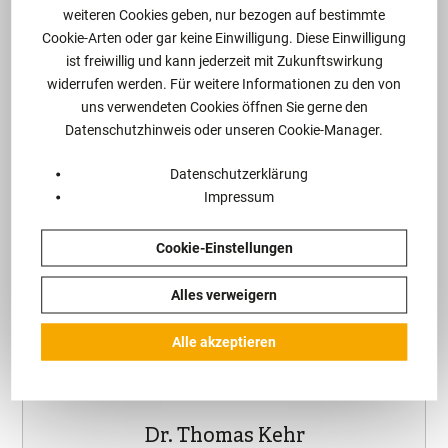
Eine Aufklärung in Eigenregie wird von den
weiteren Cookies geben, nur bezogen auf bestimmte
jeweiligen Ermittlungsbehörden gerne gesehen,
Cookie-Arten oder gar keine Einwilligung. Diese Einwilligung
da sie eigene behördliche Untersuchungen
ist freiwillig und kann jederzeit mit Zukunftswirkung
ersparen und damit den Aufwand für eine
widerrufen werden. Für weitere Informationen zu den von
Behörde reduzieren können. Sie werden daher in
uns verwendeten Cookies öffnen Sie gerne den
Datenschutzhinweis oder unseren Cookie-Manager.
der Praxis straf- und bußgeldmindernd
berücksichtigt.
Datenschutzerklärung
Impressum
Sprechen Sie uns an!
Cookie-Einstellungen
Alles verweigern
Ihre Ansprechpartner
Alle akzeptieren
Dr. Thomas Kehr