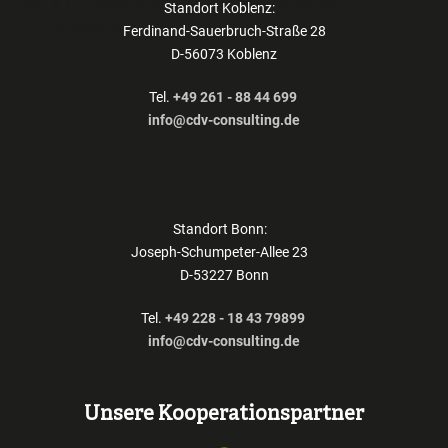
§ 42 Absatz 4 findet entsprechende
Standort Koblenz:
Anwendung.
Ferdinand-Sauerbruch-Straße 28
D-56073 Koblenz
Tel.
+49 261 - 88 44 699
info@cdv-consulting.de
Standort Bonn:
Joseph-Schumpeter-Allee 23
D-53227 Bonn
Tel.
+49 228 - 18 43 79899
info@cdv-consulting.de
Unsere Kooperationspartner