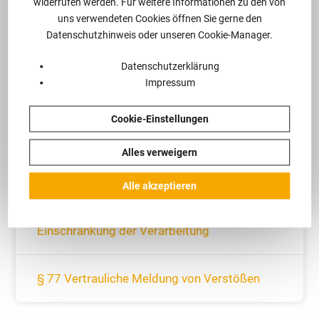
widerrufen werden. Für weitere Informationen zu den von
verschiedenen Kategorien betroffener
uns verwendeten Cookies öffnen Sie gerne den
Personen
Datenschutzhinweis oder unseren Cookie-Manager.
Datenschutzerklärung
§ 73 Unterscheidung zwischen Tatsachen
Impressum
und persönlichen Einschätzungen
Cookie-Einstellungen
§ 74 Verfahren bei Übermittlungen
Alles verweigern
Alle akzeptieren
§ 75 Berichtigung und Löschung
personenbezogener Daten sowie
Einschränkung der Verarbeitung
§ 77 Vertrauliche Meldung von Verstößen