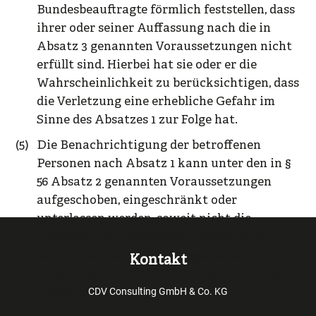
Bundesbeauftragte förmlich feststellen, dass
ihrer oder seiner Auffassung nach die in
Absatz 3 genannten Voraussetzungen nicht
erfüllt sind. Hierbei hat sie oder er die
Wahrscheinlichkeit zu berücksichtigen, dass
die Verletzung eine erhebliche Gefahr im
Sinne des Absatzes 1 zur Folge hat.
Die Benachrichtigung der betroffenen
Personen nach Absatz 1 kann unter den in §
56 Absatz 2 genannten Voraussetzungen
aufgeschoben, eingeschränkt oder
unterlassen werden, soweit nicht die
Interessen der betroffenen Person aufgrund
der von der Verletzung ausgehenden
Kontakt
erheblichen Gefahr im Sinne des Absatzes 1
überwiegen.
CDV Consulting GmbH & Co. KG