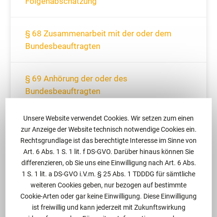
Folgenabschätzung
§ 68 Zusammenarbeit mit der oder dem
Bundesbeauftragten
§ 69 Anhörung der oder des
Bundesbeauftragten
Unsere Website verwendet Cookies. Wir setzen zum einen
§ 70 Verzeichnis von
zur Anzeige der Website technisch notwendige Cookies ein.
Verarbeitungstätigkeiten
Rechtsgrundlage ist das berechtigte Interesse im Sinne von
Art. 6 Abs. 1 S. 1 lit. f DS-GVO. Darüber hinaus können Sie
differenzieren, ob Sie uns eine Einwilligung nach Art. 6 Abs.
§ 71 Datenschutz durch Technikgestaltung
1 S. 1 lit. a DS-GVO i.V.m. § 25 Abs. 1 TDDDG für sämtliche
und datenschutzfreundliche Voreinstellungen
weiteren Cookies geben, nur bezogen auf bestimmte
Cookie-Arten oder gar keine Einwilligung. Diese Einwilligung
ist freiwillig und kann jederzeit mit Zukunftswirkung
§ 72 Unterscheidung zwischen